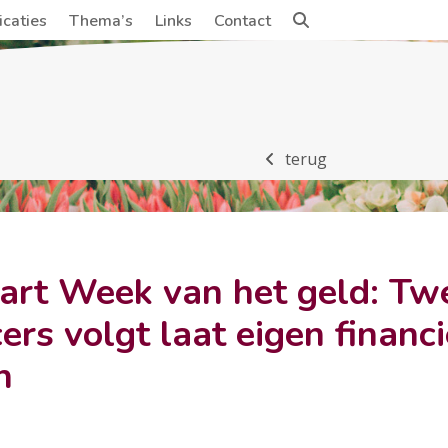
icaties
Thema’s
Links
Contact
terug
art Week van het geld: Tw
cers volgt laat eigen financi
n