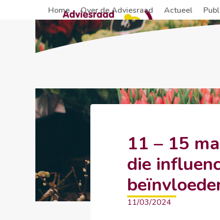
Skip
Home
Over de Adviesraad
Actueel
Publ
to
content
11 – 15 ma
die influen
beïnvloede
11/03/2024