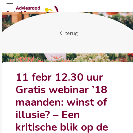
Skip
Open
Close
to
mobile
mobile
content
menu
menu
terug
11 febr 12.30 uur
Gratis webinar ’18
maanden: winst of
illusie? – Een
kritische blik op de