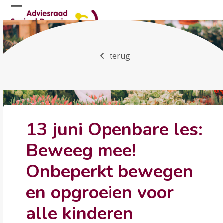
Skip
Open
Close
to
mobile
mobile
content
menu
menu
terug
13 juni Openbare les:
Beweeg mee!
Onbeperkt bewegen
en opgroeien voor
alle kinderen