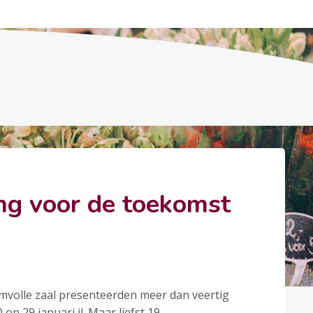
ng voor de toekomst
bomvolle zaal presenteerden meer dan veertig
p 29 januari jl. Maar liefst 19