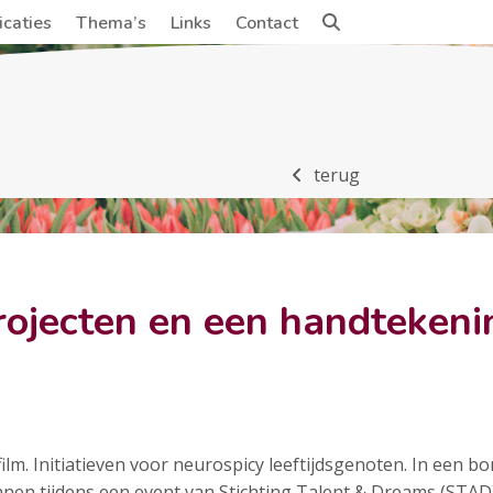
icaties
Thema’s
Links
Contact
terug
ojecten en een handtekeni
ilm. Initiatieven voor neurospicy leeftijdsgenoten. In een 
en tijdens een event van Stichting Talent & Dreams (STAD) o