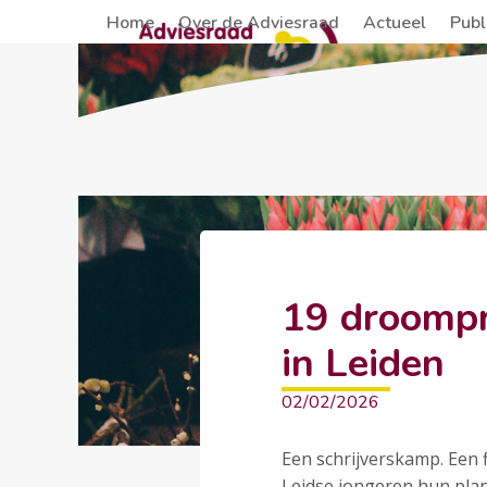
Skip
Home
Over de Adviesraad
Actueel
Publ
to
content
19 droompr
in Leiden
02/02/2026
Een schrijverskamp. Een f
Leidse jongeren hun plann