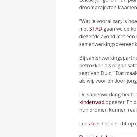
droomprojecten kwamen 
“Wat je vooral zag, is h
met
STAD
gaan we de kom
diezelfde avond met een
samenwerkingsovereenkom
Bij samenwerkingspartne
betrokken als organisato
zegt Van Duin. “Dat maak
als wij, voor en door jon
De samenwerking heeft al
kinderraad
opgezet. En d
hun dromen kunnen reali
Lees
hier
het bericht op 