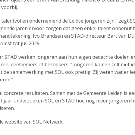
voorbij.
oe talentvol en ondernemend de Leidse jongeren zijn,” zegt 
ende jaren ervoor zorgen dat geen enkel talent onbenut bli
 handtekening: Ivo Brandsen en STAD-directeur Bart van D
st tot juli 2029.
r STAD werken jongeren aan hun eigen bedachte doelen en 
ren, deelnemers of bezoekers. “Jongeren komen zelf met ide
t de samenwerking met SOL ook prettig. Zij weten wat er le
geren.”
 concrete resultaten. Samen met de Gemeente Leiden is een
it jaar onderzoeken SOL en STAD hoe nog meer jongeren h
seren.
de website van SOL Netwerk