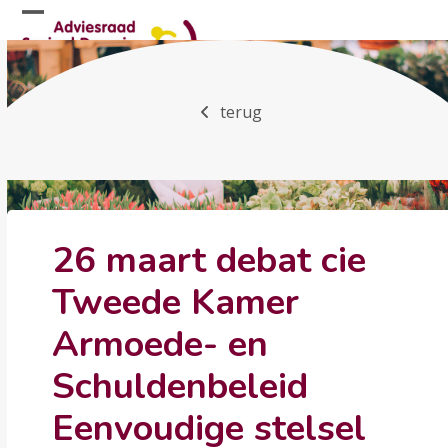
Skip
Open
Close
to
mobile
mobile
content
menu
menu
terug
26 maart debat cie
Tweede Kamer
Armoede- en
Schuldenbeleid
Eenvoudige stelsel