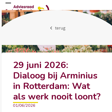
Skip
Open
Close
to
mobile
mobile
content
menu
menu
terug
29 juni 2026:
Dialoog bij Arminius
in Rotterdam: Wat
als werk nooit loont?
01/06/2026