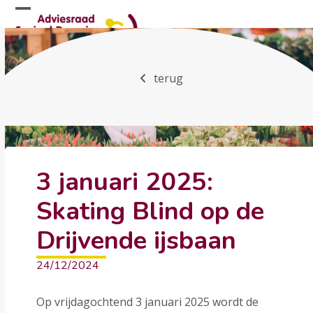
Skip
Open
Close
to
mobile
mobile
content
menu
menu
terug
3 januari 2025:
Skating Blind op de
Drijvende ijsbaan
24/12/2024
Op vrijdagochtend 3 januari 2025 wordt de