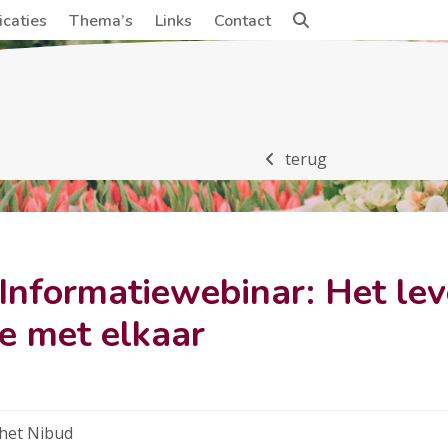
icaties
Thema’s
Links
Contact
terug
 Informatiewebinar: Het le
e met elkaar
 het Nibud