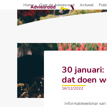
Skip
Home
Over de Adviesraad
Actueel
Publ
to
content
30 januari:
dat doen w
16/12/2022
Informatiewebinar van