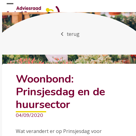
Skip
Open
Close
to
mobile
mobile
content
menu
menu
terug
Woonbond:
Prinsjesdag en de
huursector
04/09/2020
Wat verandert er op Prinsjesdag voor