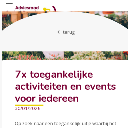
Skip
Open
Close
to
mobile
mobile
content
menu
menu
terug
7x toegankelijke
activiteiten en events
voor iedereen
30/01/2025
Op zoek naar een toegankelijk uitje waarbij het