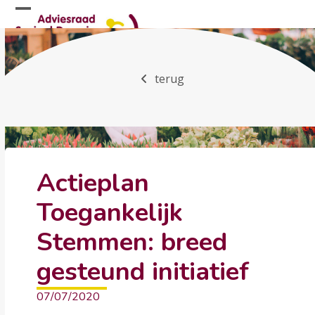
Skip
Open
Close
to
mobile
mobile
content
menu
menu
terug
Actieplan
Toegankelijk
Stemmen: breed
gesteund initiatief
07/07/2020