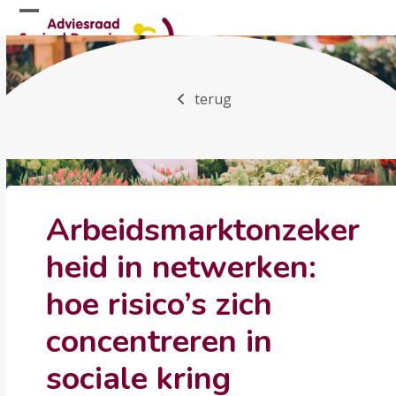
Skip
Open
Close
to
mobile
mobile
content
menu
menu
terug
Arbeidsmarktonzeker
heid in netwerken:
hoe risico’s zich
concentreren in
sociale kring