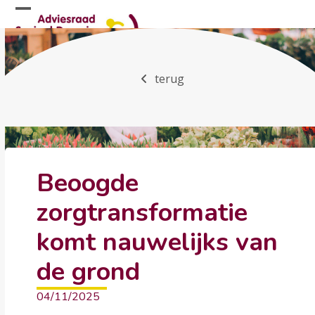
Skip
Open
Close
to
mobile
mobile
content
menu
menu
terug
Beoogde
zorgtransformatie
komt nauwelijks van
de grond
04/11/2025