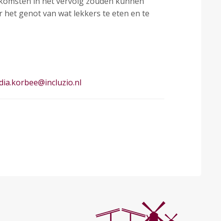
enkomsten in het vervolg zouden kunnen
der het genot van wat lekkers te eten en te
dia.korbee@incluzio.nl