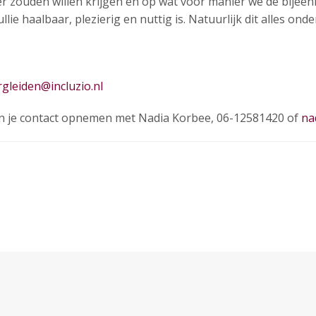
ver zouden willen krijgen en op wat voor manier we de bije
ullie haalbaar, plezierig en nuttig is. Natuurlijk dit alles on
gleiden@incluzio.nl
n je contact opnemen met Nadia Korbee, 06-12581420 of
na