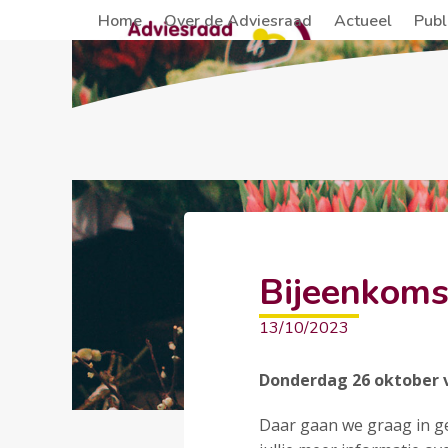
Skip
Home
Over de Adviesraad
Actueel
Publ
to
content
Bijeenkoms
13/10/2023
Donderdag 26 oktober v
Daar gaan we graag in ge