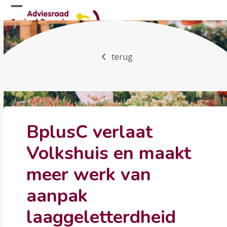
Skip
Open
Close
to
mobile
mobile
content
menu
menu
terug
BplusC verlaat
Volkshuis en maakt
meer werk van
aanpak
laaggeletterdheid