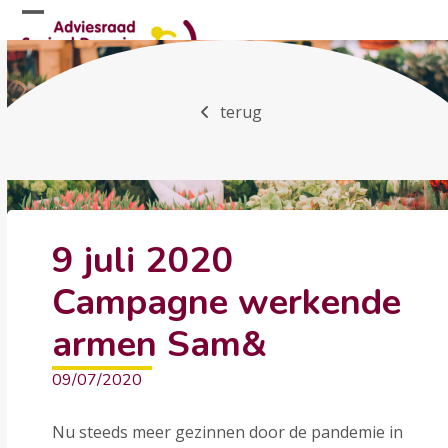
Skip
Open
Close
to
mobile
mobile
content
menu
menu
terug
9 juli 2020
Campagne werkende
armen Sam&
09/07/2020
Nu steeds meer gezinnen door de pandemie in