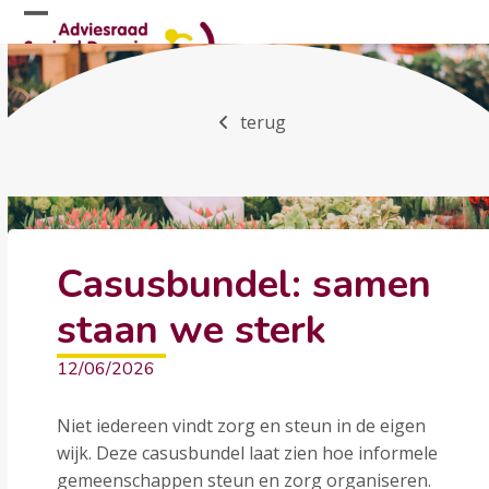
Skip
Open
Close
to
mobile
mobile
content
menu
menu
terug
Casusbundel: samen
staan we sterk
12/06/2026
Niet iedereen vindt zorg en steun in de eigen
wijk. Deze casusbundel laat zien hoe informele
gemeenschappen steun en zorg organiseren.