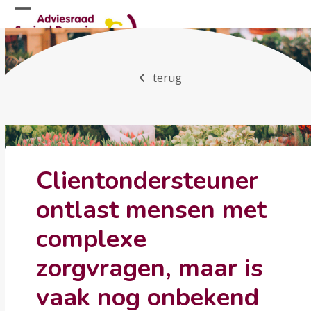
Skip
Open
Close
to
mobile
mobile
content
menu
menu
terug
Clientondersteuner
ontlast mensen met
complexe
zorgvragen, maar is
vaak nog onbekend