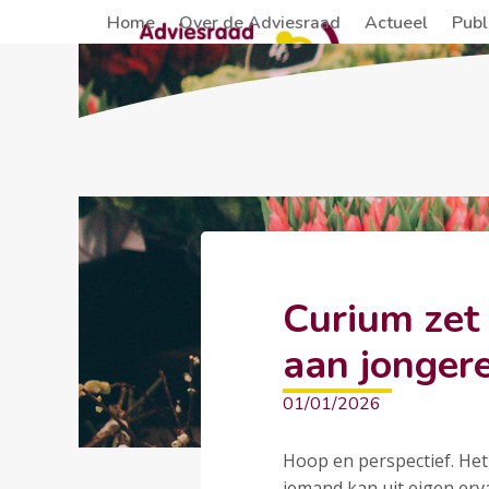
Skip
Home
Over de Adviesraad
Actueel
Publ
to
content
Curium zet 
aan jonger
01/01/2026
Hoop en perspectief. Het
iemand kan uit eigen er