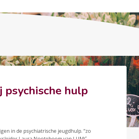
j psychische hulp
gen in de psychiatrische jeugdhulp. “zo
zoeksleider Laura Nooteboom van LUMC