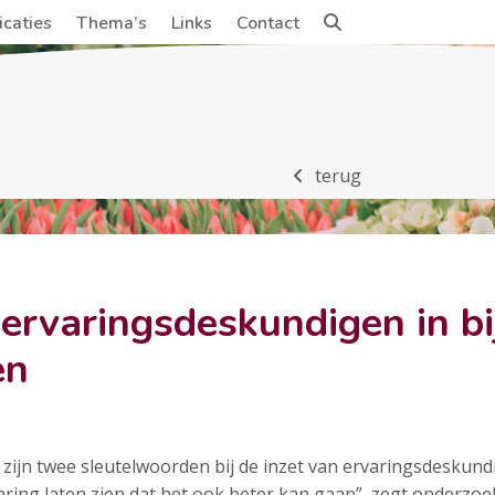
icaties
Thema’s
Links
Contact
terug
ervaringsdeskundigen in bi
en
 zijn twee sleutelwoorden bij de inzet van ervaringsdeskundi
varing laten zien dat het ook beter kan gaan”, zegt onder