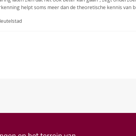
rkenning helpt soms meer dan de theoretische kennis van 
leutelstad
ngen op het terrein van