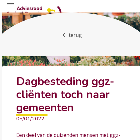
Skip
Open
Close
to
mobile
mobile
content
menu
menu
terug
Dagbesteding ggz-
cliënten toch naar
gemeenten
05/01/2022
Een deel van de duizenden mensen met ggz-