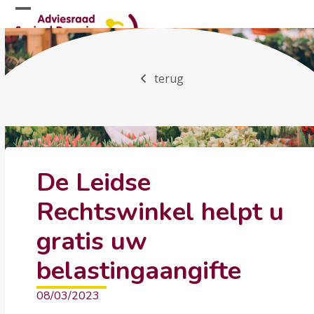
Skip
Open
Close
to
mobile
mobile
content
menu
menu
terug
De Leidse
Rechtswinkel helpt u
gratis uw
belastingaangifte
08/03/2023