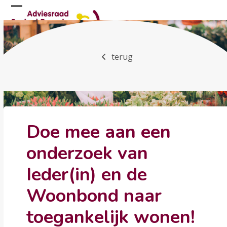
Skip
Open
Close
to
mobile
mobile
content
menu
menu
terug
Doe mee aan een
onderzoek van
Ieder(in) en de
Woonbond naar
toegankelijk wonen!