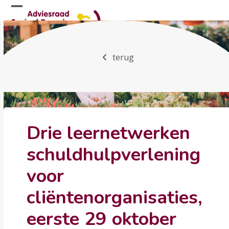
Skip
Open
Close
to
mobile
mobile
content
menu
menu
terug
Drie leernetwerken
schuldhulpverlening
voor
cliëntenorganisaties,
eerste 29 oktober