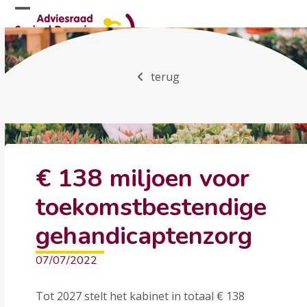
Skip
Open
Close
to
mobile
mobile
content
menu
menu
terug
€ 138 miljoen voor
toekomstbestendige
gehandicaptenzorg
07/07/2022
Tot 2027 stelt het kabinet in totaal € 138