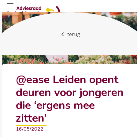
Skip
Open
Close
to
mobile
mobile
content
menu
menu
terug
@ease Leiden opent
deuren voor jongeren
die ‘ergens mee
zitten’
16/05/2022