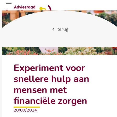
Skip
Open
Close
to
mobile
mobile
content
menu
menu
terug
Experiment voor
snellere hulp aan
mensen met
financiële zorgen
20/09/2024