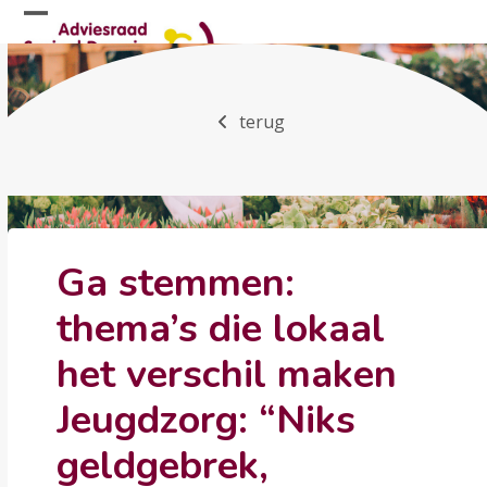
Skip
Open
Close
to
mobile
mobile
content
menu
menu
terug
Ga stemmen:
thema’s die lokaal
het verschil maken
Jeugdzorg: “Niks
geldgebrek,