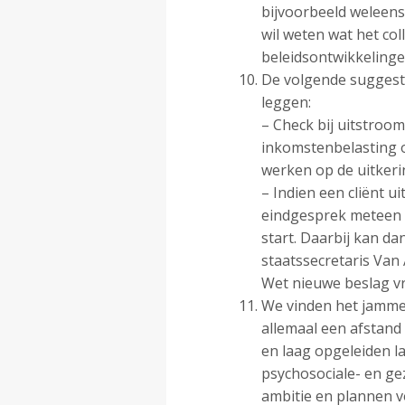
bijvoorbeeld weleen
wil weten wat het co
beleidsontwikkelinge
De volgende suggesti
leggen:
– Check bij uitstroom
inkomstenbelasting o
werken op de uitkeri
– Indien een cliënt u
eindgesprek meteen e
start. Daarbij kan d
staatssecretaris Van 
Wet nieuwe beslag vri
We vinden het jammer
allemaal een afstand 
en laag opgeleiden l
psychosociale- en g
ambitie en plannen 