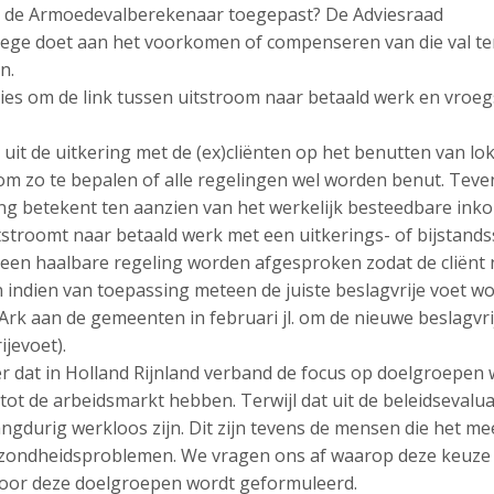
s de Armoedevalberekenaar toegepast? De Adviesraad
llege doet aan het voorkomen of compenseren van die val t
n.
es om de link tussen uitstroom naar betaald werk en vroeg
 uit de uitkering met de (ex)cliënten op het benutten van lo
m zo te bepalen of alle regelingen wel worden benut. Tevens
ng betekent ten aanzien van het werkelijk besteedbare ink
itstroomt naar betaald werk met een uitkerings- of bijstand
en haalbare regeling worden afgesproken zodat de cliënt ni
an indien van toepassing meteen de juiste beslagvrije voet 
Ark aan de gemeenten in februari jl. om de nieuwe beslagvri
jevoet).
 dat in Holland Rijnland verband de focus op doelgroepen w
tot de arbeidsmarkt hebben. Terwijl dat uit de beleidsevalua
angdurig werkloos zijn. Dit zijn tevens de mensen die het 
ezondheidsproblemen. We vragen ons af waarop deze keuze 
voor deze doelgroepen wordt geformuleerd.