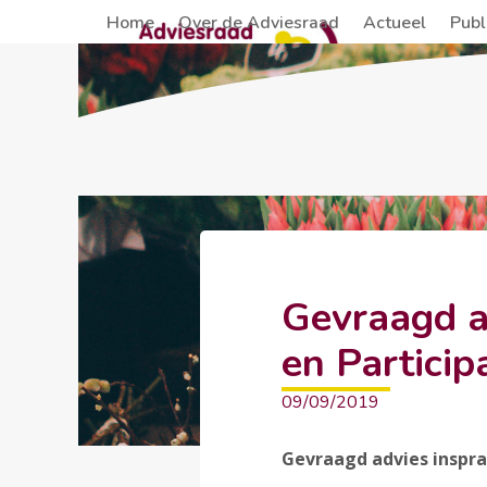
Skip
Home
Over de Adviesraad
Actueel
Publ
to
content
Gevraagd a
en Partici
09/09/2019
Gevraagd advies inspra