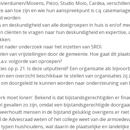
Rivierduinen/Movens, Piëzo, Studio Moio, Cardea, verschille
ze aan toe zijn en wie hun aanspreekpunt is c.q. casemana
ld worden.
 en deskundigheid van alle doelgroepen in huis is en/of me
n cliënten te vragen naar hun deskundigheid en expertise, a
kken.
t nader onderzoek naar het inzetten van SROI.
en van vrijstellingen door de gemeente. Hoe gaat dit plaats
a.v. volgorde van oproepen?
ties op p. 21. Is deze uitputtend? Een organisatie als bijvo
en een overzicht beschikbaar te stellen van organisaties zi
om doorgeleid te kunnen worden naar ondersteuning van beg
rk moet lonen’. Bekend is dat bijstandsgerechtigden er fina
el gevallen zo zijn, omdat een bijstandsgerechtigde doorgaa
t weerhoudt mensen in de bijstand gelukkig overigens er ni
l de Adviesraad weten of het college weet van die armoedeva
 typen huishoudens, wat daarin de plaatselijke en landelijk