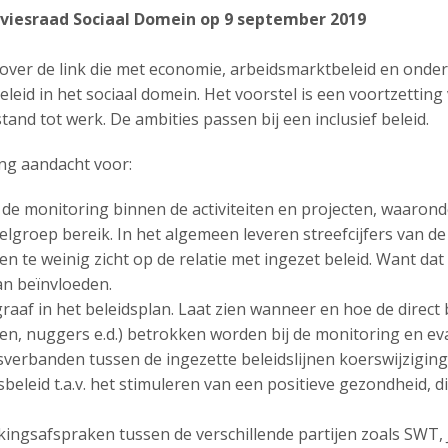
viesraad Sociaal Domein op 9 september 2019
 over de link die met economie, arbeidsmarktbeleid en onder
beleid in het sociaal domein. Het voorstel is een voortzettin
nd tot werk. De ambities passen bij een inclusief beleid.
ng aandacht voor:
n de monitoring binnen de activiteiten en projecten, waaron
elgroep bereik. In het algemeen leveren streefcijfers van d
n te weinig zicht op de relatie met ingezet beleid. Want dat 
an beïnvloeden.
graaf in het beleidsplan. Laat zien wanneer en hoe de dire
en, nuggers e.d.) betrokken worden bij de monitoring en eva
verbanden tussen de ingezette beleidslijnen koerswijziging 
beleid t.a.v. het stimuleren van een positieve gezondheid,
ingsafspraken tussen de verschillende partijen zoals SWT, 