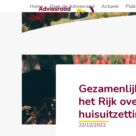
Skip
Home
Over de Adviesraad
Actueel
Publ
to
content
Gezamenlij
het Rijk o
huisuitzett
22/12/2022