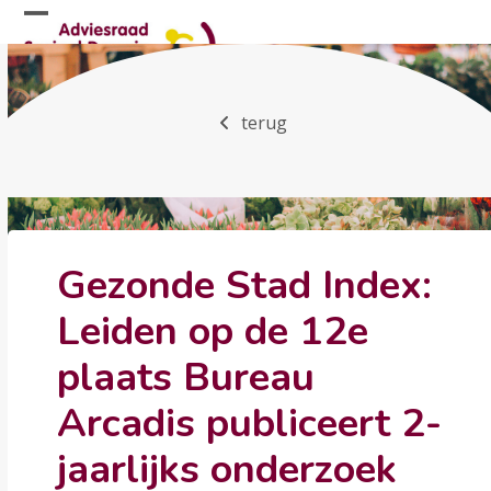
Skip
Open
Close
to
mobile
mobile
content
menu
menu
terug
Gezonde Stad Index:
Leiden op de 12e
plaats Bureau
Arcadis publiceert 2-
jaarlijks onderzoek