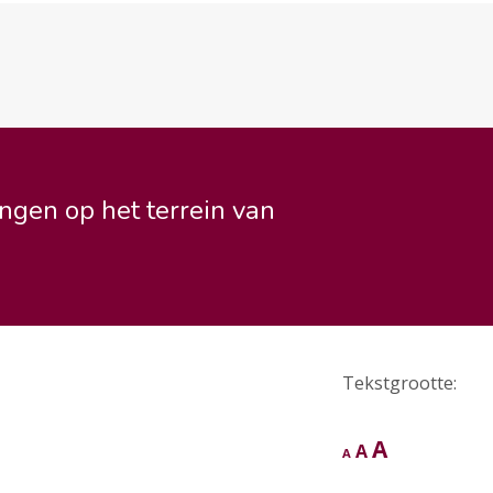
ngen op het terrein van
Tekstgrootte:
Letterty
A
Lettertype
A
Lettertype
A
grootte
grootte
grootte