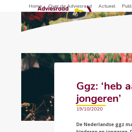
Skip
Home
Over de Adviesraad
Actueel
Publ
to
content
Ggz: ‘heb 
jongeren’
19/10/2020
De Nederlandse ggz maa
kinderen en jongeren. 