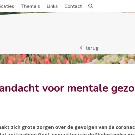
icaties
Thema’s
Links
Contact
terug
aandacht voor mentale gez
kt zich grote zorgen over de gevolgen van de coronac
Dat zei Jacobine Geel, voorzitter van de Nederlandse g