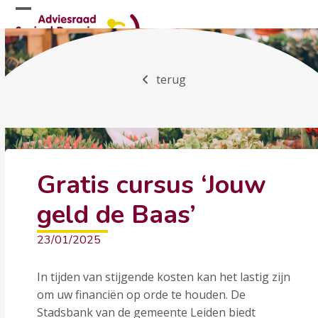
Skip
Open
Close
to
mobile
mobile
content
menu
menu
terug
Gratis cursus ‘Jouw
geld de Baas’
23/01/2025
In tijden van stijgende kosten kan het lastig zijn
om uw financiën op orde te houden. De
Stadsbank van de gemeente Leiden biedt