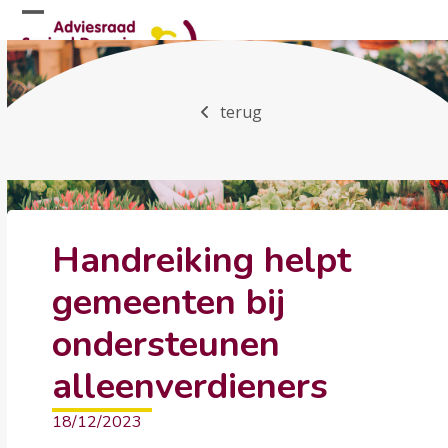
Skip
Open
Close
to
mobile
mobile
content
menu
menu
terug
Handreiking helpt
gemeenten bij
ondersteunen
alleenverdieners
18/12/2023