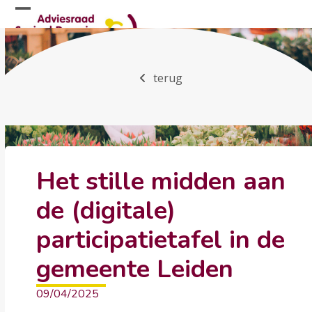
Skip
Open
Close
to
mobile
mobile
content
menu
menu
terug
Het stille midden aan
de (digitale)
participatietafel in de
gemeente Leiden
09/04/2025