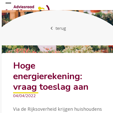
Skip
Open
Close
to
mobile
mobile
content
menu
menu
terug
Hoge
energierekening:
vraag toeslag aan
04/04/2022
Via de Rijksoverheid krijgen huishoudens