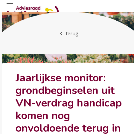
Skip
Open
Close
to
mobile
mobile
content
menu
menu
terug
Jaarlijkse monitor:
grondbeginselen uit
VN-verdrag handicap
komen nog
onvoldoende terug in