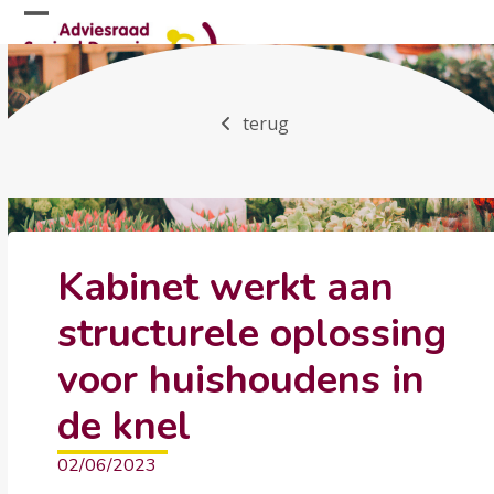
Skip
Open
Close
to
mobile
mobile
content
menu
menu
terug
Kabinet werkt aan
structurele oplossing
voor huishoudens in
de knel
02/06/2023