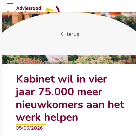
Skip
Open
Close
to
mobile
mobile
content
menu
menu
terug
Kabinet wil in vier
jaar 75.000 meer
nieuwkomers aan het
werk helpen
05/06/2026