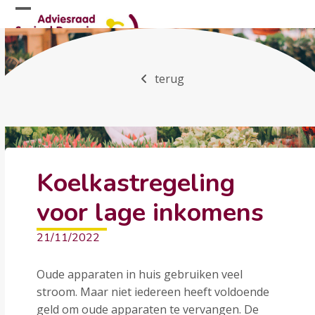
Skip
Open
Close
to
mobile
mobile
content
menu
menu
terug
Koelkastregeling
voor lage inkomens
21/11/2022
Oude apparaten in huis gebruiken veel
stroom. Maar niet iedereen heeft voldoende
geld om oude apparaten te vervangen. De