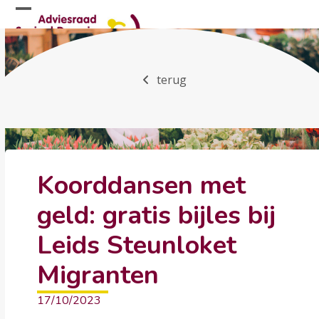
Skip
Open
Close
to
mobile
mobile
content
menu
menu
terug
Koorddansen met
geld: gratis bijles bij
Leids Steunloket
Migranten
17/10/2023