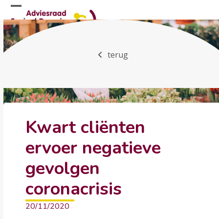
Skip
Open
Close
to
mobile
mobile
content
menu
menu
terug
Kwart cliënten
ervoer negatieve
gevolgen
coronacrisis
20/11/2020