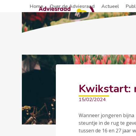
Skip
Home
Over de Adviesraad
Actueel
Publ
to
content
Kwikstart: 
15/02/2024
Wanneer jongeren bijna 1
steuntje in de rug te geve
tussen de 16 en 27 jaar 