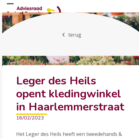
Skip
Open
Close
to
mobile
mobile
content
menu
menu
terug
Leger des Heils
opent kledingwinkel
in Haarlemmerstraat
16/02/2023
Het Leger des Heils heeft een tweedehands &