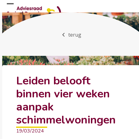
Skip
Open
Close
to
mobile
mobile
content
menu
menu
terug
Leiden belooft
binnen vier weken
aanpak
schimmelwoningen
19/03/2024