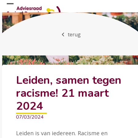
Skip
Open
Close
to
mobile
mobile
content
menu
menu
terug
Leiden, samen tegen
racisme! 21 maart
2024
07/03/2024
Leiden is van iedereen. Racisme en