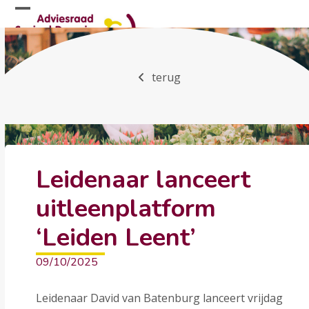
Skip
Open
Close
to
mobile
mobile
content
menu
menu
terug
Leidenaar lanceert
uitleenplatform
‘Leiden Leent’
09/10/2025
Leidenaar David van Batenburg lanceert vrijdag