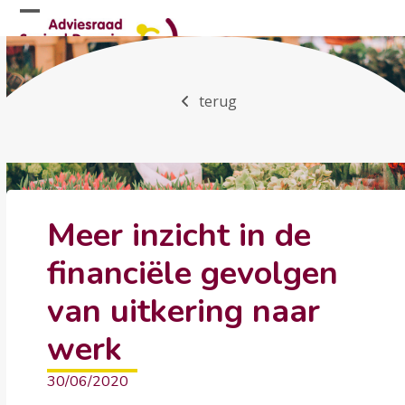
Skip
Open
Close
to
mobile
mobile
content
menu
menu
terug
Meer inzicht in de
financiële gevolgen
van uitkering naar
werk
30/06/2020