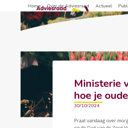
Skip
Home
Over de Adviesraad
Actueel
Publ
to
content
Ministerie 
hoe je oud
30/10/2024
Praat vandaag over morge
op de Dag van de Zorg V