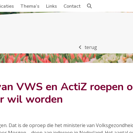
icaties
Thema’s
Links
Contact
terug
van VWS en ActiZ roepen op
er wil worden
n. Dat is de oproep die het ministerie van Volksgezondheid
oor Morgen – doen aan iedereen in Nederland. Het aantal 