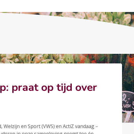
: praat op tijd over
, Welzijn en Sport (VWS) en ActiZ vandaag –
ouderen in onze samenleving neemt toe én