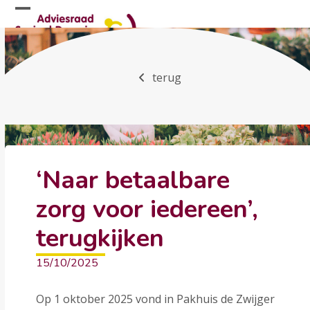
Skip
Open
Close
to
mobile
mobile
content
menu
menu
terug
‘Naar betaalbare
zorg voor iedereen’,
terugkijken
15/10/2025
Op 1 oktober 2025 vond in Pakhuis de Zwijger