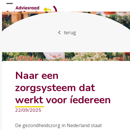
Skip
Open
Close
to
mobile
mobile
content
menu
menu
terug
Naar een
zorgsysteem dat
werkt voor íedereen
22/09/2025
De gezondheidszorg in Nederland staat